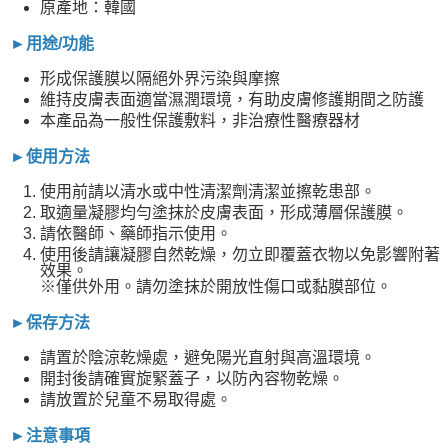
原產地：韓國
►用途/功能
形成保護膜以隔絕外界污染與摩擦
維持皮膚表面適當濕潤環境，有助皮膚修護期間之防護
本產品為一般性保護敷料，非治療性醫療器材
►使用方法
使用前請以清水或中性清潔劑清潔並擦乾患部。
取適量凝膠均勻塗抹於皮膚表面，形成薄層保護膜。
請依醫師、藥師指示使用。
使用後請讓凝膠自然乾燥，勿立即覆蓋衣物以免影響附著
效果。
※僅供外用。請勿塗抹於開放性傷口或黏膜部位。
►保存方法
請置於陰涼乾燥處，避免陽光直射與高溫環境。
開封後請確實旋緊蓋子，以防內容物乾燥。
請放置於兒童不易取得處。
►注意事項