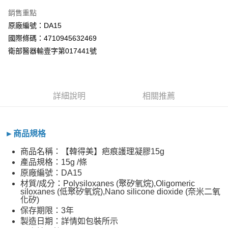
銷售重點
每筆NT$60，滿NT$800(含以上)免運費
原廠編號：DA15
7-11取貨付款
國際條碼：4710945632469
每筆NT$60，滿NT$800(含以上)免運費
衛部醫器輸壹字第017441號
宅配
每筆NT$100，滿NT$800(含以上)免運費
詳細說明
相關推薦
►商品規格
商品名稱：【韓得美】疤痕護理凝膠15g
產品規格：15g /條
原廠編號：DA15
材質/成分：Polysiloxanes (聚矽氧烷),Oligomeric
siloxanes (低聚矽氧烷),Nano silicone dioxide (奈米二氧
化矽)
保存期限：3年
製造日期：詳情如包裝所示