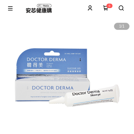
0
1
/
1