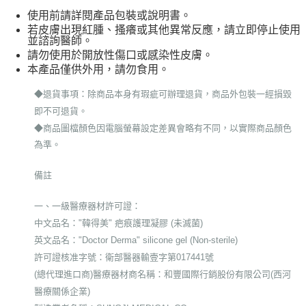
使用前請詳閱產品包裝或說明書。
若皮膚出現紅腫、搔癢或其他異常反應，請立即停止使用
並諮詢醫師。
請勿使用於開放性傷口或感染性皮膚。
本產品僅供外用，請勿食用。
◆退貨事項：除商品本身有瑕疵可辦理退貨，商品外包裝一經損毀
即不可退貨。
◆商品圖檔顏色因電腦螢幕設定差異會略有不同，以實際商品顏色
為準。
備註
一、一級醫療器材許可證：
中文品名："韓得美" 疤痕護理凝膠 (未滅菌)
英文
品名
："Doctor Derma" silicone gel (Non-sterile)
許可證核准字號：衛部醫器輸壹字第017441號
(總代理進口商)醫療器材商名稱：和豐國際行銷股份有限公司(西河
醫療關係企業)