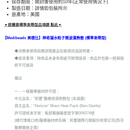
開封後使用約10年(正常使用情況下)
保存期限：
製造日期：詳情如包裝所示
美國
產地：
原
▼欲購買標準束帶型品項請 點此▼
【Medibeads 美德比】神奇凝水粒子微波濕熱墊 (標準束帶型)
◆消費者使用前應詳閱產品包裝資訊或說明書。
◆退貨事項：除商品本身有瑕疵可辦理退貨，商品外包裝一經損毀
即不可退貨
備註
一、一級醫療器材許可證：
中文品名："和豐"醫療用濕熱敷包 (未滅菌)
英文品名："Horizon" Moist Heat Pack (Non-Sterile)
許可證核准字號：衛部醫器輸壹登字第009374號
(總代理進口商)醫療器材商名稱：和豐國際行銷股份有限公司(西河
醫療關係企業)