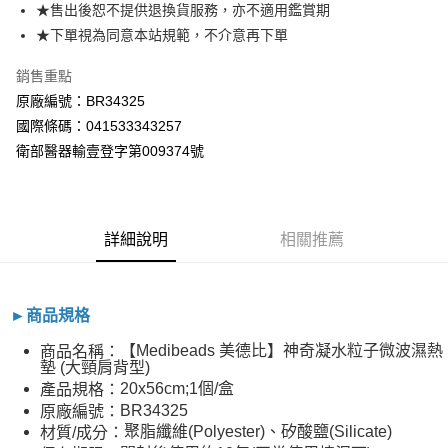
★售出後恕不提供退換貨服務，亦不適用鑑賞期
全家取貨付款
★下單視為同意本站規範，不介意再下單
每筆NT$60，滿NT$800(含以上)免運費
銷售重點
7-11取貨付款
原廠編號：BR34325
每筆NT$60，滿NT$800(含以上)免運費
國際條碼：041533343257
衛部醫器輸壹登字第009374號
宅配
每筆NT$100，滿NT$800(含以上)免運費
詳細說明
相關推薦
►商品規格
【Medibeads 美德比】神奇凝水粒子微波濕熱
商品名稱：
墊 (大頸肩背型)
20x56cm;1個/盒
產品規格：
BR34325
原廠編號：
聚脂纖維(Polyester)、矽酸鹽(Silicate)
材質/成分：