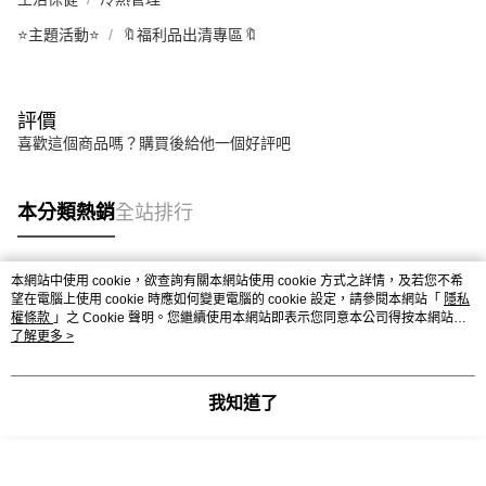
⭐主題活動⭐
🔖福利品出清專區🔖
評價
喜歡這個商品嗎？購買後給他一個好評吧
本分類熱銷
全站排行
本網站中使用 cookie，欲查詢有關本網站使用 cookie 方式之詳情，及若您不希
熱門標籤
望在電腦上使用 cookie 時應如何變更電腦的 cookie 設定，請參閱本網站「
隱私
權條款
」之 Cookie 聲明。您繼續使用本網站即表示您同意本公司得按本網站使
用條款之 Cookie 聲明使用 cookie。
了解更多 >
我知道了