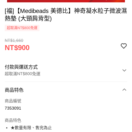
[福]【Medibeads 美德比】神奇凝水粒子微波濕
熱墊 (大頸肩背型)
超取滿NT$800免運
NT$1,660
NT$900
付款與運送方式
超取滿NT$800免運
付款方式
商品特色
信用卡一次付款
商品編號
超商取貨付款
7353091
ATM付款
商品特色
★數量有限、售完為止
運送方式