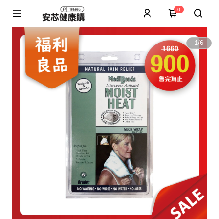
0
1
/
6