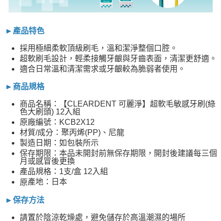
►產品特色
採用極細柔軟頂級刷毛，溫和潔淨整個口腔。
超軟刷毛設計，輕柔接觸牙齦與牙齒表面，清潔更舒適。
適合日常溫和清潔需求或牙齦較為脆弱者使用。
►商品規格
商品名稱：【CLEARDENT 可麗淨】超軟毛敏感牙刷(綠
色大刷頭) 12入組
原廠編號：KCB2X12
材質/成分：聚丙烯(PP)、尼龍
製造日期：如包裝所示
保存期限：本品未開封前無保存期限，開封後建議每三個
月或感冒後更換
產品規格：1支/盒 12入組
產地：日本
原
►保存方法
請置於陰涼乾燥處，避免儲存於高溫潮濕的場所