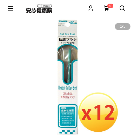
0
1
/
3