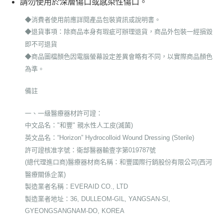
請勿使用於深層傷口或感染性傷口。
◆消費者使用前應詳閱產品包裝資訊或說明書。
◆退貨事項：除商品本身有瑕疵可辦理退貨，商品外包裝一經損毀
即不可退貨
◆商品圖檔顏色因電腦螢幕設定差異會略有不同，以實際商品顏色
為準。
備註
一、一級醫療器材許可證：
中文品名："和豐" 親水性人工皮(滅菌)
英文品名：“Horizon” Hydrocolloid Wound Dressing (Sterile)
許可證核准字號：衛部醫器輸壹字第019787號
(總代理進口商)醫療器材商名稱：和豐國際行銷股份有限公司(西河
醫療關係企業)
製造業者名稱：EVERAID CO., LTD
製造業者地址：36, DULLEOM-GIL, YANGSAN-SI,
GYEONGSANGNAM-DO, KOREA