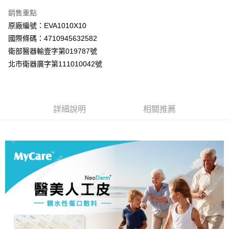
銷售重點
每筆NT$60，滿NT$800(含以上)免運費
原廠編號：EVA1010X10
7-11取貨付款
國際條碼：4710945632582
每筆NT$60，滿NT$800(含以上)免運費
衛部醫器輸壹字第019787號
北市衛器廣字第111010042號
宅配
每筆NT$100，滿NT$800(含以上)免運費
詳細說明
相關推薦