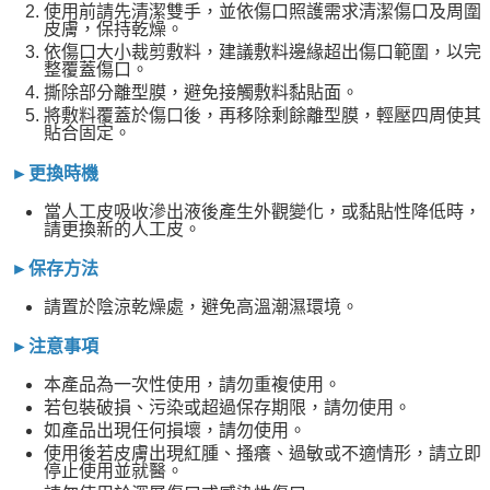
使用前請先清潔雙手，並依傷口照護需求清潔傷口及周圍
皮膚，保持乾燥。
依傷口大小裁剪敷料，建議敷料邊緣超出傷口範圍，以完
整覆蓋傷口。
撕除部分離型膜，避免接觸敷料黏貼面。
將敷料覆蓋於傷口後，再移除剩餘離型膜，輕壓四周使其
貼合固定。
►更換時機
當人工皮吸收滲出液後產生外觀變化，或黏貼性降低時，
請更換新的人工皮。
►保存方法
請置於陰涼乾燥處，避免高溫潮濕環境。
►注意事項
本產品為一次性使用，請勿重複使用。
若包裝破損、污染或超過保存期限，請勿使用。
如產品出現任何損壞，請勿使用。
使用後若皮膚出現紅腫、搔癢、過敏或不適情形，請立即
停止使用並就醫。