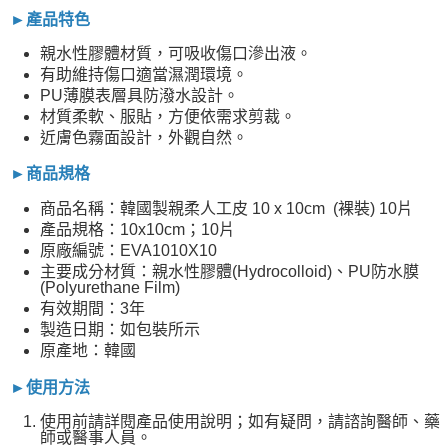
►產品特色
親水性膠體材質，可吸收傷口滲出液。
有助維持傷口適當濕潤環境。
PU薄膜表層具防潑水設計。
材質柔軟、服貼，方便依需求剪裁。
近膚色霧面設計，外觀自然。
►商品規格
商品名稱：韓國製親柔人工皮 10 x 10cm (裸裝) 10片
產品規格：10x10cm；10片
原廠編號：EVA1010X10
主要成分材質：親水性膠體(Hydrocolloid)、PU防水膜
(Polyurethane Film)
有效期間：3年
製造日期：如包裝所示
原產地：韓國
►使用方法
使用前請詳閱產品使用說明；如有疑問，請諮詢醫師、藥
師或醫事人員。