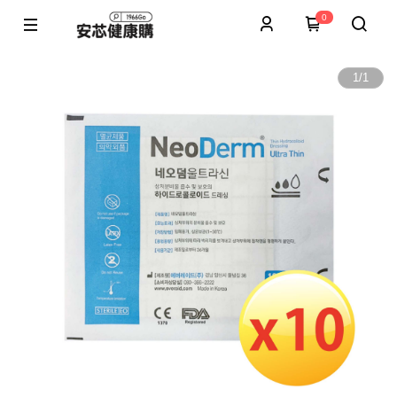
0
1
/
1