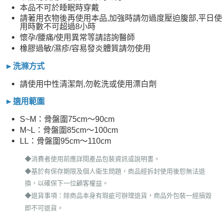
本品不可於睡眠時穿戴
請著用衣物後再使用本品,加強時請勿過度壓迫腹部,平日使
用時數不可超過8小時
懷孕/腰痛/使用異常等請諮詢醫師
橡膠過敏/濕疹/容易發炎體質請勿使用
►洗滌方式
請使用中性清潔劑,勿乾洗或使用漂白劑
►適用範圍
S~M：骨盤圍75cm～90cm
M~L：骨盤圍85cm～100cm
LL：骨盤圍95cm～110cm
◆消費者使用前應詳閱產品包裝資訊或說明書。
◆基於有保存期限及個人衛生問題，商品經拆封使用後恕無法退
換，以確保下一位顧客權益。
◆退貨事項：除商品本身有瑕疵可辦理退貨，商品外包裝一經損毀
即不可退貨。