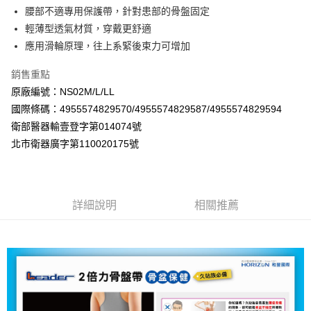
腰部不適專用保護帶，針對患部的骨盤固定
運送方式
輕薄型透氣材質，穿戴更舒適
全家取貨付款
應用滑輪原理，往上系緊後束力可增加
每筆NT$60，滿NT$800(含以上)免運費
銷售重點
7-11取貨付款
原廠編號：NS02M/L/LL
每筆NT$60，滿NT$800(含以上)免運費
國際條碼：4955574829570/4955574829587/4955574829594
衛部醫器輸壹登字第014074號
宅配
北市衛器廣字第110020175號
每筆NT$100，滿NT$800(含以上)免運費
詳細說明
相關推薦