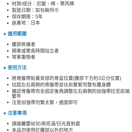
材質/成分：尼龍、棉、聚丙烯
製造日期：如包裝所示
保存期限：5年
產地：日本
原
►適用範圍
腰部疼痛者
開車或需長時間站立者
常拿重物者
►使用方法
將骨盤帶貼著背部的骨盆位置(腰部下方約3公分位置)
拉起左右兩側的骨盤帶並往前繫緊完整包覆身體
確認骨盤帶完全固定後再調整左右兩側的加強帶拉至前端
繫牢
注意加強帶勿繫太緊，適度即可
►注意事項
請遠離嬰幼兒/高低溫/日光直射處
本品勿使用於腰部以外的地方