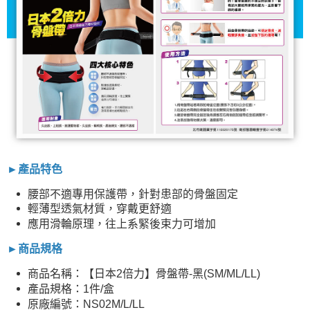
►產品特色
腰部不適專用保護帶，針對患部的骨盤固定
輕薄型透氣材質，穿戴更舒適
應用滑輪原理，往上系緊後束力可增加
►商品規格
商品名稱：【日本2倍力】骨盤帶-黑(SM/ML/LL)
產品規格：1件/盒
原廠編號：NS02M/L/LL