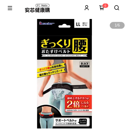
0
1
/
6