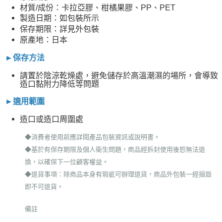
材質/成份：卡拉亞膠、柑橘果膠、PP、PET
製造日期：如包裝所示
保存期限：詳見外包裝
原產地：日本
►保存方法
請置於陰涼乾燥處，避免儲存於高溫潮濕的場所，會導致
造口黏附力降低等問題
適用範圍
►
造口或造口周圍處
◆消費者使用前應詳閱產品包裝資訊或說明書。
◆基於有保存期限及個人衛生問題，商品經拆封使用後恕無法退
換，以確保下一位顧客權益。
◆退貨事項：除商品本身有瑕疵可辦理退貨，商品外包裝一經損毀
即不可退貨。
備註