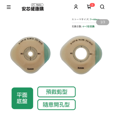
0
1
/
3