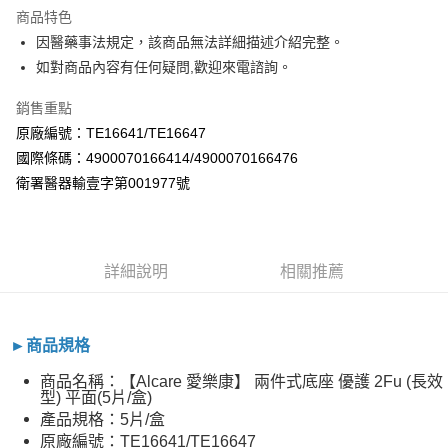
ATM付款
商品特色
因醫藥事法規定，該商品無法詳細描述介紹完整。
運送方式
如對商品內容有任何疑問,歡迎來電諮詢。
全家取貨付款
銷售重點
每筆NT$60，滿NT$800(含以上)免運費
原廠編號：TE16641/TE16647
7-11取貨付款
國際條碼：4900070166414/4900070166476
每筆NT$60，滿NT$800(含以上)免運費
衛署醫器輸壹字第001977號
宅配
每筆NT$100，滿NT$800(含以上)免運費
詳細說明
相關推薦
►商品規格
商品名稱：【Alcare 愛樂康】 兩件式底座 優護 2Fu (長效
型) 平面(5片/盒)
產品規格：5片/盒
原廠編號：TE16641/TE16647