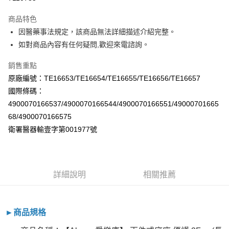
ATM付款
商品特色
因醫藥事法規定，該商品無法詳細描述介紹完整。
運送方式
如對商品內容有任何疑問,歡迎來電諮詢。
全家取貨付款
銷售重點
每筆NT$60，滿NT$800(含以上)免運費
原廠編號：TE16653/TE16654/TE16655/TE16656/TE16657
7-11取貨付款
國際條碼：
每筆NT$60，滿NT$800(含以上)免運費
4900070166537/4900070166544/4900070166551/49000701665
68/4900070166575
宅配
衛署醫器輸壹字第001977號
每筆NT$100，滿NT$800(含以上)免運費
詳細說明
相關推薦
►商品規格