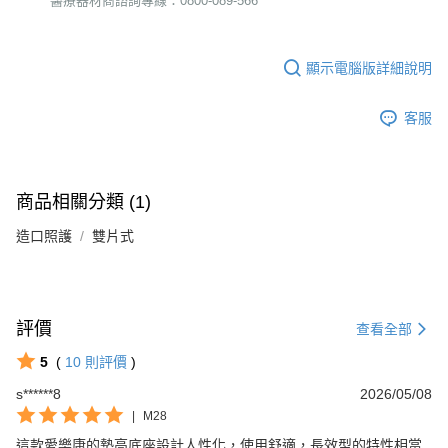
醫療器材商諮詢專線：0800-089-566
顯示電腦版詳細說明
客服
商品相關分類 (1)
造口照護
雙片式
評價
查看全部
5
(
10
則評價
)
s******8
2026/05/08
|
M28
這款愛樂康的墊高底座設計人性化，使用舒適，長效型的特性相當