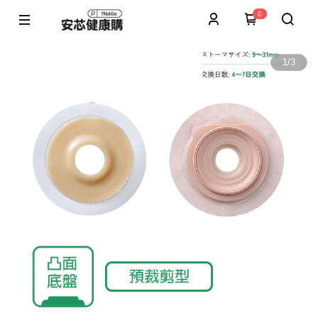
0
1
/
3