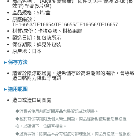
商品名稱：【Alcare 愛樂康】 兩件式底座 優護 2Fuc (長
效型) 墊高(5片/盒)
產品規格：5片/盒
原廠編號：
TE16653/TE16654/TE16655/TE16656/TE16657
材質/成份：卡拉亞膠、柑橘果膠
製造日期：如包裝所示
保存期限：詳見外包裝
原產地：日本
►保存方法
請置於陰涼乾燥處，避免儲存於高溫潮濕的場所，會導致
造口黏附力降低等問題
適用範圍
►
造口或造口周圍處
◆消費者使用前應詳閱產品包裝資訊或說明書。
◆基於有保存期限及個人衛生問題，商品經拆封使用後恕無法退
換，以確保下一位顧客權益。
◆退貨事項：除商品本身有瑕疵可辦理退貨，商品外包裝一經損毀