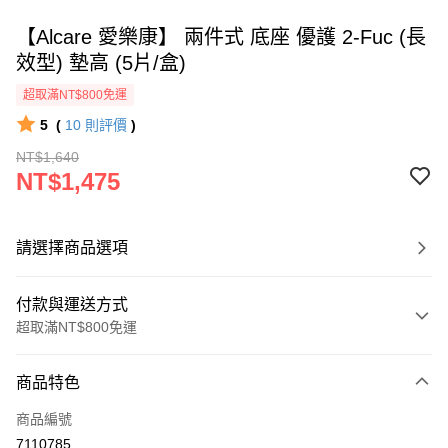
【Alcare 愛樂康】 兩件式 底座 優護 2-Fuc (長
效型) 墊高 (5片/盒)
超取滿NT$800免運
5
(
10
則評價
)
NT$1,640
NT$1,475
請選擇商品選項
付款與運送方式
超取滿NT$800免運
付款方式
商品特色
信用卡一次付款
商品編號
超商取貨付款
7110785