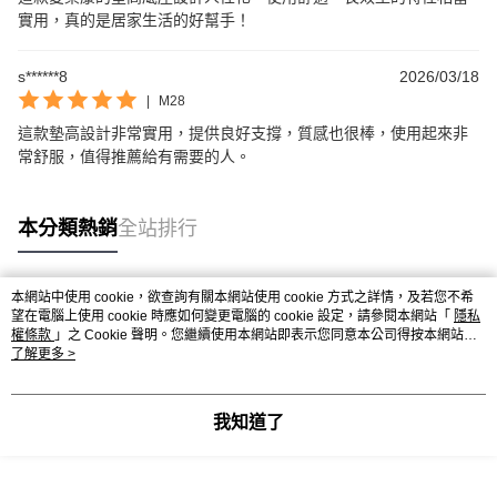
實用，真的是居家生活的好幫手！
s******8
2026/03/18
|
M28
這款墊高設計非常實用，提供良好支撐，質感也很棒，使用起來非
常舒服，值得推薦給有需要的人。
本分類熱銷
全站排行
本網站中使用 cookie，欲查詢有關本網站使用 cookie 方式之詳情，及若您不希
熱門標籤
望在電腦上使用 cookie 時應如何變更電腦的 cookie 設定，請參閱本網站「
隱私
權條款
」之 Cookie 聲明。您繼續使用本網站即表示您同意本公司得按本網站使
用條款之 Cookie 聲明使用 cookie。
了解更多 >
我知道了