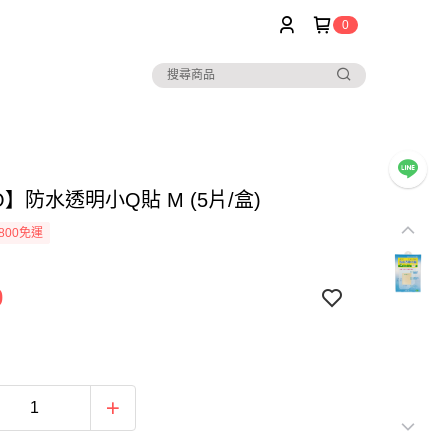
0
O】防水透明小Q貼 M (5片/盒)
800免運
0