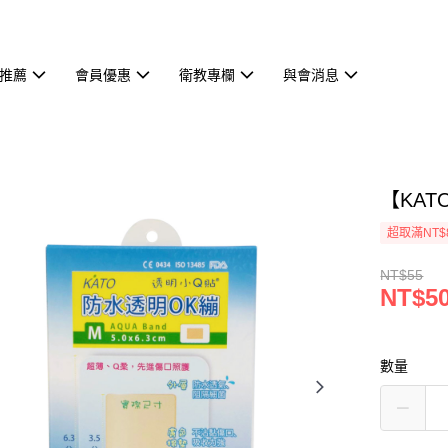
推薦
會員優惠
衛教專欄
與會消息
【KAT
超取滿NT$
NT$55
NT$5
數量