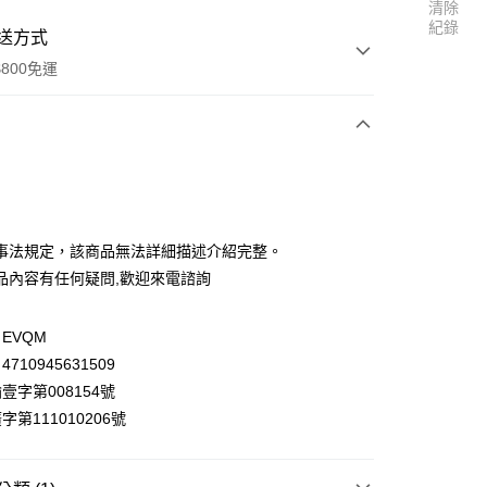
清除
紀錄
送方式
800免運
次付款
付款
事法規定，該商品無法詳細描述介紹完整。
品內容有任何疑問,歡迎來電諮詢
EVQM
付款
710945631509
0，滿NT$800(含以上)免運費
壹字第008154號
第111010206號
付款
0，滿NT$800(含以上)免運費