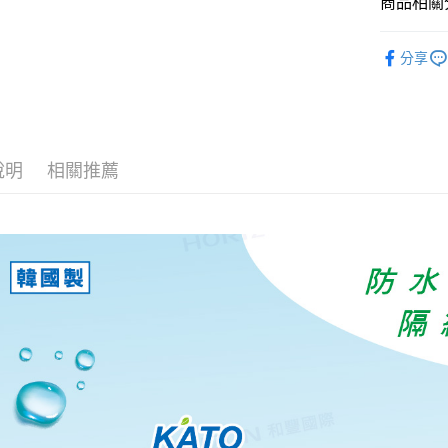
商品相關分
宅配
每筆NT$1
傷口護理
分享
說明
相關推薦