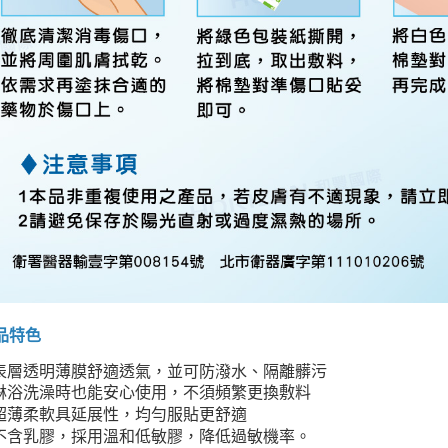
品特色
表層透明薄膜舒適透氣，並可防潑水、隔離髒污
淋浴洗澡時也能安心使用，不須頻繁更換敷料
超薄柔軟具延展性，均勻服貼更舒適
不含乳膠，採用溫和低敏膠，降低過敏機率。