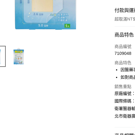
付款與運
超取滿NT$
付款方式
商品特色
信用卡一
商品編號
7109048
超商取貨
商品特色
ATM付款
因醫藥
如對商
銷售重點
運送方式
原廠編號：
全家取貨
國際條碼：4
每筆NT$6
衛署醫器輸
北市衛器廣字
7-11取貨
每筆NT$6