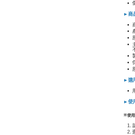
►商
►適
►使
※
使