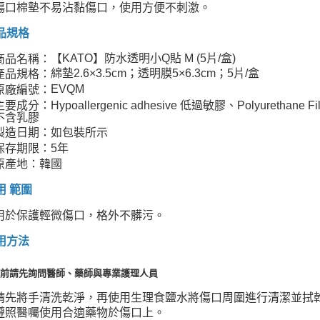
傷口棉墊不易沾黏傷口，使用方便不刺激。
品規格
【KATO】防水透明小Q貼 M (5片/盒)
商品名稱：
綿墊2.6×3.5cm；透明膜5×6.3cm；5片/盒
產品規格：
EVQM
原廠編號：
主要成分：Hypoallergenic adhesive 低過敏膠、Polyuretha
不含乳膠
製造日期：如包裝所示
保存期限：5年
原產地：韓國
用 範圍
用於保護輕微傷口，格外不髒污。
用方法
用前請先詢問醫師、藥師與專業護理人員
請先將手清洗乾淨，再使用生理食鹽水將傷口周圍進行清潔並拭
遵照醫囑使用合適藥物於傷口上。