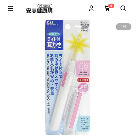
0
1
/
4