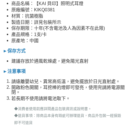
商品名稱：【KAI 貝印】照明式耳燈
原廠編號：KIKQ0381
材質：抗菌樹脂
製造日期：詳見包裝所示
保存期限：十年(不含電池及人為因素不在此限)
產品規格：1支/卡
原產地：中國
►保存方式
建議存放於通風乾燥處，避免陽光直射
►注意事項
請遠離嬰幼兒、異常高低溫，避免擺放於日光直射處。
開啟粉色開關，耳挖棒的燈即可發亮，使用完請將電源關
閉。
若長期不使用請將電池取下。
◆消費者使用前應詳閱產品包裝資訊或說明書。
◆退貨事項：除商品本身有瑕疵可辦理退貨，商品外包裝一經損毀
即不可退貨