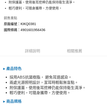
附保護蓋，使用後耳挖棒仍能保持衛生清淨。
每筆NT$60，滿NT$800(含以上)免運費
輕巧便利，可隨身攜帶，方便使用。
7-11取貨付款
銷售重點
每筆NT$60，滿NT$800(含以上)免運費
原廠編號：KIKQ0381
國際條碼：4901601956436
宅配
每筆NT$100，滿NT$800(含以上)免運費
詳細說明
相關推薦
►產品特色
採用ABS抗菌樹脂， 避免耳道感染。
兩處光源照明設計，潔耳時輕鬆無盲點。
附保護蓋，使用後耳挖棒仍能保持衛生清淨。
輕巧便利，可隨身攜帶，方便使用。
►商品規格