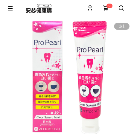
0
1
/
1