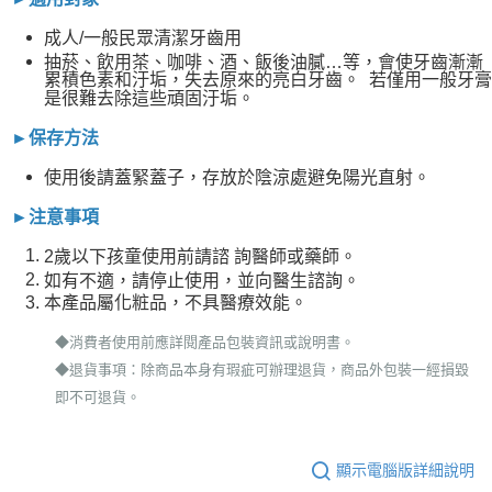
成人/一般民眾清潔牙齒用
抽菸、飲用茶、咖啡、酒、飯後油膩…等，會使牙齒漸漸
累積色素和汙垢，失去原來的亮白牙齒。 若僅用一般牙膏
是很難去除這些頑固汙垢。
►保存方法
使用後請蓋緊蓋子，存放於陰涼處避免陽光直射。
►注意事項
2歲以下孩童使用前請諮 詢醫師或藥師。
如有不適，請停止使用，並向醫生諮詢。
本產品屬化粧品，不具醫療效能。
◆消費者使用前應詳閱產品包裝資訊或說明書。
◆退貨事項：除商品本身有瑕疵可辦理退貨，商品外包裝一經損毀
即不可退貨。
顯示電腦版詳細說明